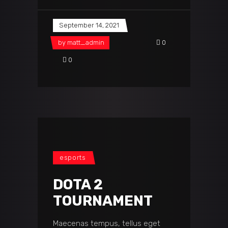
September 14, 2021
by
matt_admin
0
0
esports
DOTA 2
TOURNAMENT
Maecenas tempus, tellus eget