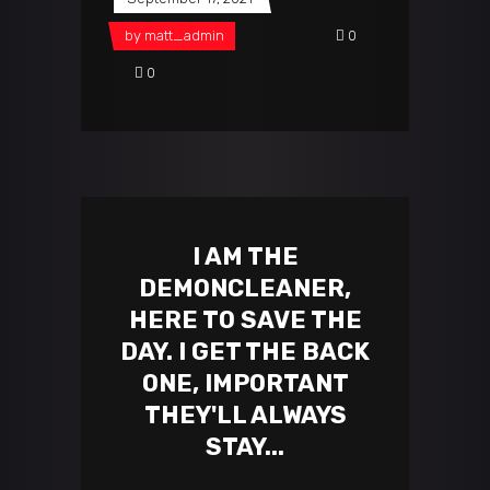
by
matt_admin
0
0
I AM THE
DEMONCLEANER,
HERE TO SAVE THE
DAY. I GET THE BACK
ONE, IMPORTANT
THEY'LL ALWAYS
STAY...