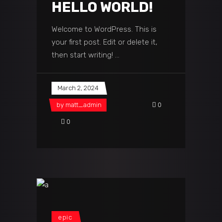
HELLO WORLD!
Welcome to WordPress. This is
your first post. Edit or delete it,
then start writing!
March 2, 2024
by
matt_admin
0
0
epic