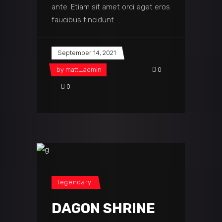
ante. Etiam sit amet orci eget eros
faucibus tincidunt.
September 14, 2021
by
matt_admin
0
0
legendary
DAGON SHRINE