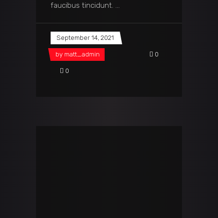
faucibus tincidunt.
September 14, 2021
by
matt_admin
0
0