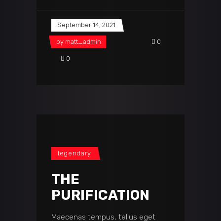
September 14, 2021
by
matt_admin
0
0
legendary
THE
PURIFICATION
Maecenas tempus, tellus eget